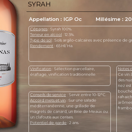
SYRAH
Appellation : IGP Oc
Millésime : 2
Cépages
: Syrah 100%.
Teneur en alcool
: 12.5%.
Type de sol
: Sols argilo-calcaires avec présence de gr
Rendement
: 65 Hl/ Ha.
Vinification
: Sélection parcellaire,
Notes 
éraflage, vinification traditionnelle.
Ce vin 
des nua
nez est 
bouche 
Conseils de service
: Servir entre 10-12°C.
rafraic
Accord mets et vin
: Sur une salade
arômes 
méditerranéenne, une grillade de
framboi
magrets de canard, un Brie de Meaux ou
un clafoutis aux cerises.
Potentiel de garde
: 2 ans.