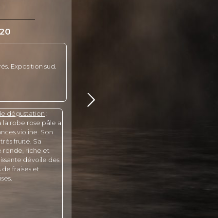
020
ès. Exposition sud.
de dégustation
:
à la robe rose pâle a
nces violine. Son
très fruité. Sa
ronde, riche et
hissante dévoile des
de fraises et
ses.